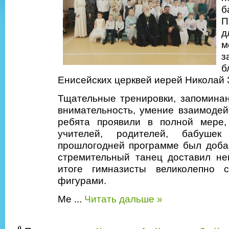
б
П
д
м
з
б
Енисейских церквей иерей Николай 
Тщательные тренировки, запоминан
внимательность, умение взаимодейс
ребята проявили в полной мере,
учителей, родителей, бабуше
прошлогодней программе был добав
стремительный танец доставил не
итоге гимназисты великолепно 
фигурами.
Ме
...
Читать дальше »