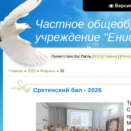
Верси
Частное общеоб
учреждение "Ени
гимназия"
Приветствую Вас
Гость
|
RSS
|
Главная
|
|
Реги
Главная
»
2026
»
Февраль
»
20
Сретенский бал - 2026
Т
С
М
н