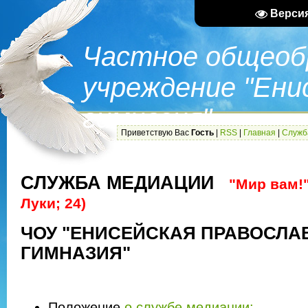
Верси
Частное общеоб
учреждение "Ени
гимназия"
Приветствую Вас
Гость
|
RSS
|
Главная
|
Служб
СЛУЖБА МЕДИАЦИИ
"Мир вам!"
Луки; 24)
ЧОУ "ЕНИСЕЙСКАЯ ПРАВОСЛА
ГИМНАЗИЯ"
Положение
о службе медиации;